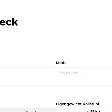
heck
Modell
Eigengewicht Rollstuhl
< 55 kg